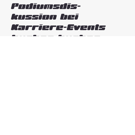
Podiumsdis-
kussion bei
Karriere-Events
buchen buchen
Auf den Bühnen von
Galas, Messen und Events
erfreuen sich Talks und Interviews
zunehmender Beliebtheit. Sucht man nach Videos
von Podiumsdiskussionen bei Karriere-Events, so
findet man diese schnell. Warum? Weil er
Fachkräftemangel
stärker denn je ist, und was
gestern diskutiert wurde, morgen schon wieder
veraltet ist. Jeder Tag bringt
frische Einsichten und Innovationen auf diesem
dynamischen Gebiet
.